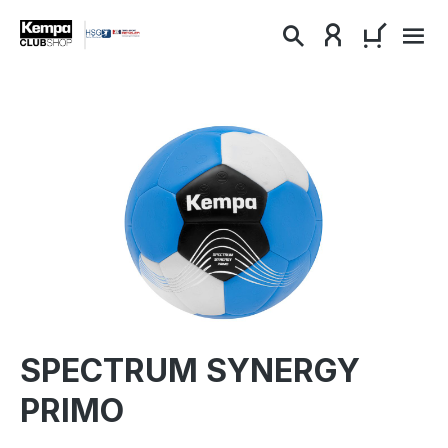
alt springen
WARENKO
Bildergalerie überspringen
SPECTRUM SYNERGY
PRIMO