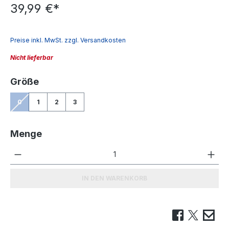
39,99 €*
Preise inkl. MwSt. zzgl. Versandkosten
Nicht lieferbar
auswählen
Größe
0
1
2
3
(Diese Option ist zurzeit nicht verfügbar.)
Menge
Produkt Anzahl: Gib den gewünschten We
IN DEN WARENKORB