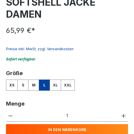
SOFTSHELL JACKE
DAMEN
65,99 €*
Preise inkl. MwSt. zzgl. Versandkosten
Sofort verfügbar
auswählen
Größe
XS
S
M
L
XL
XXL
Menge
Produkt Anzahl: Gib den gewünschten We
IN DEN WARENKORB