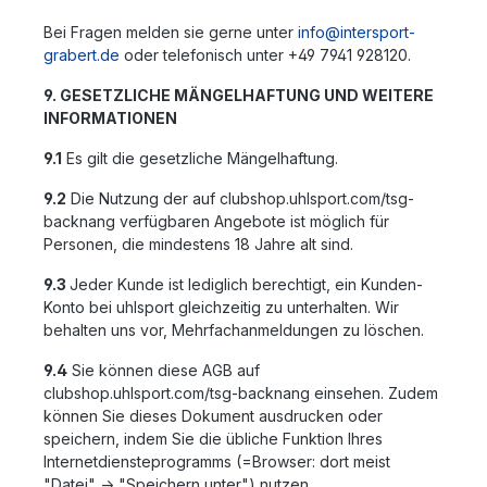
Bei Fragen melden sie gerne unter
info@intersport-
grabert.de
oder telefonisch unter +49 7941 928120.
9. GESETZLICHE MÄNGELHAFTUNG UND WEITERE
INFORMATIONEN
9.1
Es gilt die gesetzliche Mängelhaftung.
9.2
Die Nutzung der auf clubshop.uhlsport.com/tsg-
backnang verfügbaren Angebote ist möglich für
Personen, die mindestens 18 Jahre alt sind.
9.3
Jeder Kunde ist lediglich berechtigt, ein Kunden-
Konto bei uhlsport gleichzeitig zu unterhalten. Wir
behalten uns vor, Mehrfachanmeldungen zu löschen.
9.4
Sie können diese AGB auf
clubshop.uhlsport.com/tsg-backnang einsehen. Zudem
können Sie dieses Dokument ausdrucken oder
speichern, indem Sie die übliche Funktion Ihres
Internetdiensteprogramms (=Browser: dort meist
"Datei" -> "Speichern unter") nutzen.