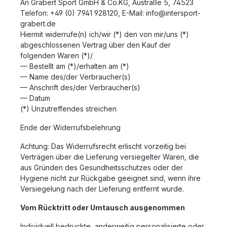
An Grabert Sport GmbH & Co.KG, Austraße 5, 74523
Telefon: +49 (0) 7941 928120, E-Mail: info@intersport-
grabert.de
Hiermit widerrufe(n) ich/wir (*) den von mir/uns (*)
abgeschlossenen Vertrag über den Kauf der
folgenden Waren (*)/
— Bestellt am (*)/erhalten am (*)
— Name des/der Verbraucher(s)
— Anschrift des/der Verbraucher(s)
— Datum
(*) Unzutreffendes streichen
Ende der Widerrufsbelehrung
Achtung: Das Widerrufsrecht erlischt vorzeitig bei
Verträgen über die Lieferung versiegelter Waren, die
aus Gründen des Gesundheitsschutzes oder der
Hygiene nicht zur Rückgabe geeignet sind, wenn ihre
Versiegelung nach der Lieferung entfernt wurde.
Vom Rücktritt oder Umtausch ausgenommen
Individuell bedruckte, anderweitig personalisierte oder